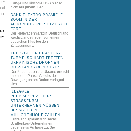
ate
Gange und lässt die US-Anleger
nicht nur jubeln. Der...
und
ent
DANK ELEKTRO-PRÄMIE: E-
BOOM IN DER
AUTOINDUSTRIE SETZT SICH
FORT
als
Der Neuwagenmarkt in Deutschland
orm
wächst, angetrieben von einem
deutlichen Plus bei den
Zulassungen...
KRIEG GEGEN CRACKER-
TÜRME: SO HART TREFFEN
UKRAINISCHE DROHNEN
RUSSLANDS ÖLINDUSTRIE
Der Krieg gegen die Ukraine erreicht
eine neue Phase: Abseits der
Bewegungen am Boden verlagert
sich...
ILLEGALE
PREISABSPRACHEN:
STRASSENBAU-U
NTERNEHMEN MÜSSEN B
USSGELD IN MI
LLIONENHÖHE ZAHLEN
Jahrelang spielen sich sechs
Straßenbau-Unternehmen
gegenseitig Aufträge zu. Sie