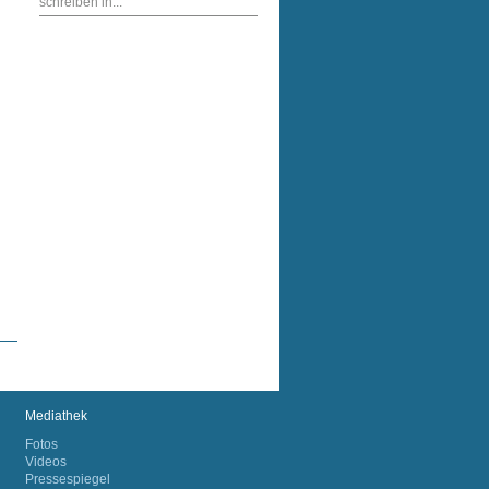
schreiben in...
Mediathek
Fotos
Videos
Pressespiegel