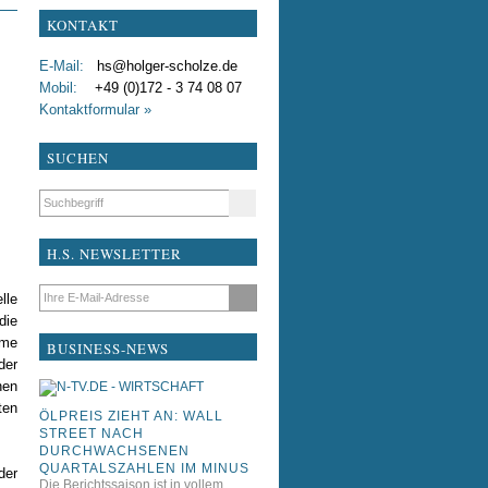
testxdddfdf
KONTAKT
Liebe Kollegen
E-Mail:
hs@holger-scholze.de
Mobil:
+49 (0)172 - 3 74 08 07
Kontaktformular »
SUCHEN
Suchbegriffe
H.S. NEWSLETTER
E-Mail-Adresse
lle
die
rme
BUSINESS-NEWS
der
nen
ten
ÖLPREIS ZIEHT AN: WALL
STREET NACH
DURCHWACHSENEN
QUARTALSZAHLEN IM MINUS
der
Die Berichtssaison ist in vollem