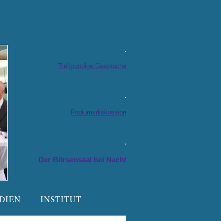
Der Börsensaal bei Nacht
Tiefgründige Gespräche
Podiumsdiskussion
Der Börsensaal bei Nacht
DIEN
INSTITUT
test