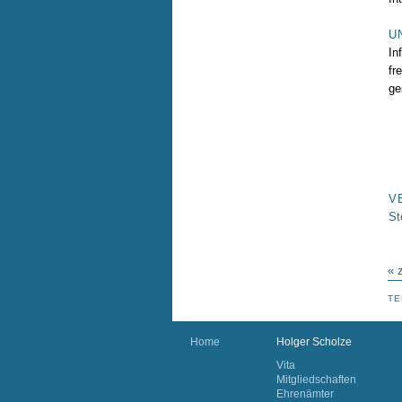
U
In
fr
ge
V
St
« 
TE
Home
Holger Scholze
Vita
Mitgliedschaften
Ehrenämter