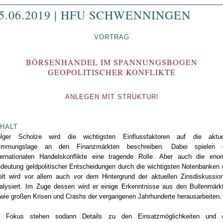
5.06.2019 | HFU SCHWENNINGEN
VORTRAG
BÖRSENHANDEL IM SPANNUNGSBOGEN
GEOPOLITISCHER KONFLIKTE
ANLEGEN MIT STRUKTUR!
NHALT
lger Scholze wird die wichtigsten Einflussfaktoren auf die aktue
immungslage an den Finanzmärkten beschreiben. Dabei spielen 
ternationalen Handelskonflikte eine tragende Rolle. Aber auch die eno
deutung geldpolitischer Entscheidungen durch die wichtigsten Notenbanken 
lt wird vor allem auch vor dem Hintergrund der aktuellen Zinsdiskussio
alysiert. Im Zuge dessen wird er einige Erkenntnisse aus den Bullenmärk
wie großen Krisen und Crashs der vergangenen Jahrhunderte herausarbeiten.
 Fokus stehen sodann Details zu den Einsatzmöglichkeiten und 