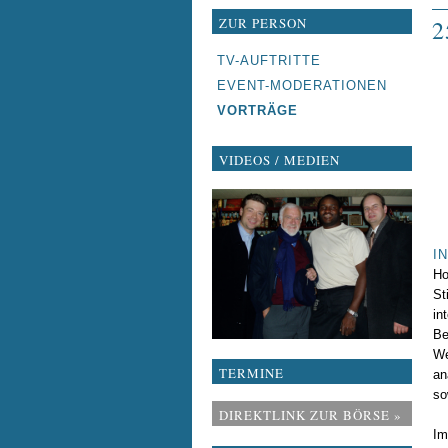
ZUR PERSON
2
NAVIGATION
TV-AUFTRITTE
ÜBERSPRINGEN
EVENT-MODERATIONEN
VORTRÄGE
VIDEOS / MEDIEN
I
Ho
St
in
Be
We
TERMINE
an
so
DIREKTLINK ZUR BÖRSE »
Im