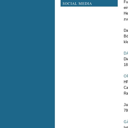
Fu
SOCIAL MEDIA
ei
He
zu
Da
Bö
kl
D
Di
18
O
HF
Ca
Ra
Ja
78
G
In