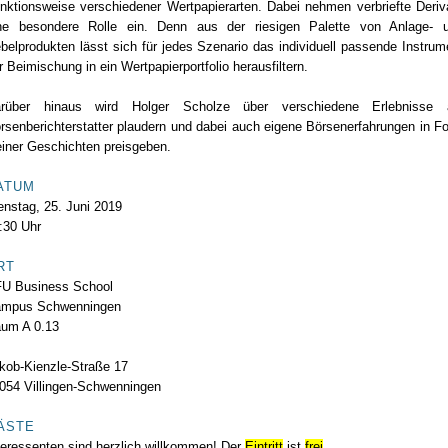
nktionsweise verschiedener Wertpapierarten. Dabei nehmen verbriefte Deriv
ne besondere Rolle ein. Denn aus der riesigen Palette von Anlage- 
belprodukten lässt sich für jedes Szenario das individuell passende Instrum
r Beimischung in ein Wertpapierportfolio herausfiltern.
rüber hinaus wird Holger Scholze über verschiedene Erlebnisse 
rsenberichterstatter plaudern und dabei auch eigene Börsenerfahrungen in F
einer Geschichten preisgeben.
ATUM
enstag, 25. Juni 2019
:30 Uhr
RT
U Business School
mpus Schwenningen
um A 0.13
kob-Kienzle-Straße 17
054 Villingen-Schwenningen
ÄSTE
teressenten sind herzlich willkommen! Der
Eintritt
ist
frei