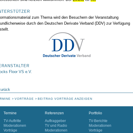
NTERSTÜTZER
formationsmaterial zum Thema wird den Besuchern der Veranstaltung
eundlicherweise durch den Deutschen Derivate Verband (DDV) zur Verfügung
stellt.
ERANSTALTER
ocks Floor VS e.V.
zurück
RMINE
VORTRÄGE
BEITRAG VORTRÄGE ANZEIGEN
Termine
Referenzen
Portfolio
TV-Auftritte
Auftraggeber
TV-Berichte
Moderationen
TV und Radio
Moderationen
Vorträge
Moderationen
Vorträge