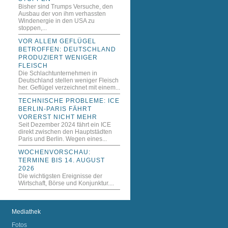
Bisher sind Trumps Versuche, den
Ausbau der von ihm verhassten
Windenergie in den USA zu
stoppen,...
VOR ALLEM GEFLÜGEL
BETROFFEN: DEUTSCHLAND
PRODUZIERT WENIGER
FLEISCH
Die Schlachtunternehmen in
Deutschland stellen weniger Fleisch
her. Geflügel verzeichnet mit einem...
TECHNISCHE PROBLEME: ICE
BERLIN-PARIS FÄHRT
VORERST NICHT MEHR
Seit Dezember 2024 fährt ein ICE
direkt zwischen den Hauptstädten
Paris und Berlin. Wegen eines...
WOCHENVORSCHAU:
TERMINE BIS 14. AUGUST
2026
Die wichtigsten Ereignisse der
Wirtschaft, Börse und Konjunktur....
Mediathek
Fotos