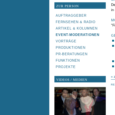
De
ZUR PERSON
in
NAVIGATION
AUFTRAGGEBER
M
ÜBERSPRINGEN
FERNSEHEN & RADIO
"F
ARTIKEL & KOLUMNEN
EVENT-MODERATIONEN
G
VORTRÄGE
PRODUKTIONEN
PR-BERATUNGEN
FUNKTIONEN
PROJEKTE
« 
VIDEOS / MEDIEN
RE