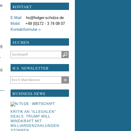
en
KONTAKT
test
E-Mail:
hs@holger-scholze.de
testxdddfdf
Mobil:
+49 (0)172 - 3 74 08 07
Kontaktformular »
Liebe Kollegen
SUCHEN
n)
Suchbegriffe
r
H.S. NEWSLETTER
s)
E-Mail-Adresse
BUSINESS-NEWS
KRITIK AN "ILLEGALEN"
DEALS: TRUMP WILL
WINDKRAFT MIT
MILLIARDENZAHLUNGEN
STOPPEN