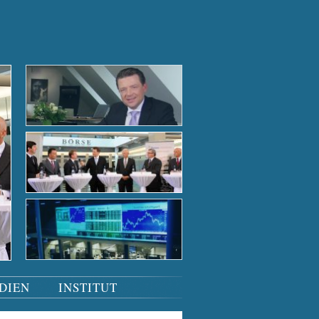
Der Börsensaal bei Nacht
Der Börsensaal bei Nacht
Tiefgründige Gespräche
Podiumsdiskussion
Der Börsensaal bei Nacht
DIEN
INSTITUT