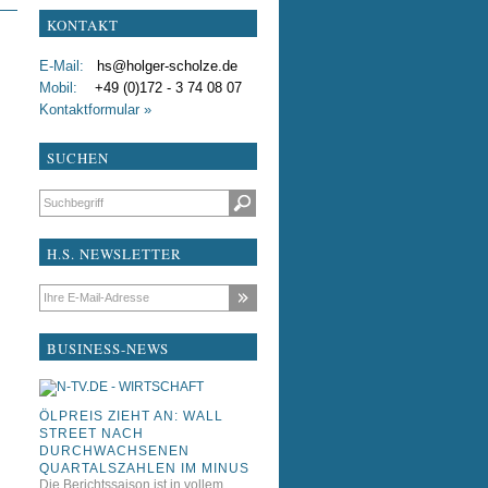
KONTAKT
test
E-Mail:
hs@holger-scholze.de
testxdddfdf
Mobil:
+49 (0)172 - 3 74 08 07
Kontaktformular »
Liebe Kollegen
SUCHEN
Suchbegriffe
H.S. NEWSLETTER
E-Mail-Adresse
BUSINESS-NEWS
ÖLPREIS ZIEHT AN: WALL
STREET NACH
DURCHWACHSENEN
QUARTALSZAHLEN IM MINUS
Die Berichtssaison ist in vollem