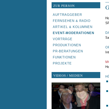
ZUR PERSON
G
NAVIGATION
AUFTRAGGEBER
Ho
ÜBERSPRINGEN
FERNSEHEN & RADIO
SP
ARTIKEL & KOLUMNEN
D
EVENT-MODERATIONEN
Sa
VORTRÄGE
PRODUKTIONEN
O
PR-BERATUNGEN
In
FUNKTIONEN
M
PROJEKTE
Ho
VIDEOS / MEDIEN
H