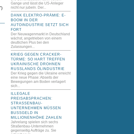
Gange und lässt die US-Anleger
nicht nur jubeln. Der...
")
DANK ELEKTRO-PRÄMIE: E-
BOOM IN DER
AUTOINDUSTRIE SETZT SICH
FORT
Der Neuwagenmarkt in Deutschland
wächst, angetrieben von einem
deutlichen Plus bei den
Zulassungen...
KRIEG GEGEN CRACKER-
TÜRME: SO HART TREFFEN
UKRAINISCHE DROHNEN
RUSSLANDS ÖLINDUSTRIE
Der Krieg gegen die Ukraine erreicht
eine neue Phase: Abseits der
Bewegungen am Boden verlagert
sich...
ILLEGALE
PREISABSPRACHEN:
STRASSENBAU-U
NTERNEHMEN MÜSSEN B
USSGELD IN MI
LLIONENHÖHE ZAHLEN
Jahrelang spielen sich sechs
Straßenbau-Unternehmen
gegenseitig Aufträge zu. Sie