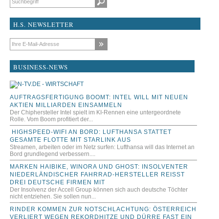
H.S. NEWSLETTER
E-Mail-Adresse
BUSINESS-NEWS
AUFTRAGSFERTIGUNG BOOMT: INTEL WILL MIT NEUEN
AKTIEN MILLIARDEN EINSAMMELN
Der Chiphersteller Intel spielt im KI-Rennen eine untergeordnete
Rolle. Vom Boom profitiert der...
HIGHSPEED-WIFI AN BORD: LUFTHANSA STATTET
GESAMTE FLOTTE MIT STARLINK AUS
Streamen, arbeiten oder im Netz surfen: Lufthansa will das Internet an
Bord grundlegend verbessern....
MARKEN HAIBIKE, WINORA UND GHOST: INSOLVENTER
NIEDERLÄNDISCHER FAHRRAD-HERSTELLER REISST D
REI DEUTSCHE FIRMEN MIT
Der Insolvenz der Accell Group können sich auch deutsche Töchter
nicht entziehen. Sie sollen nun...
RINDER KOMMEN ZUR NOTSCHLACHTUNG: ÖSTERREICH
VERLIERT WEGEN REKORDHITZE UND DÜRRE FAST EIN