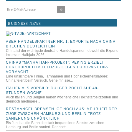
E-Mail-Adresse
BUSINESS-NEWS
ABER HANDELSPARTNER NR. 1: EXPORTE NACH CHINA
BRECHEN DEUTLICH EIN
China ist der wichtigste deutsche Handelspartner - obwohl die Exporte
im ersten Halbjahr 2026...
CHINAS "MANHATTAN-PROJEKT": PEKING ERZIELT
DURCHBRUCH IM FELDZUG GEGEN EUROPAS CHIP-
VORMACHT
Eine unsichtbare Firma, Tarnnamen und Hochsicherheitslabore:
China feiert beim Versuch, Geheimnisse...
ITALIEN ALS VORBILD: DULGER POCHT AUF 48-
STUNDEN-WOCHE
Auch Italien und Belgien haben wöchentliche Höchstarbeitszeiten und
dennoch niedrigere...
RESTMÄNGEL BREMSEN ICE NOCH AUS: MEHRHEIT DER
ZÜGE ZWISCHEN HAMBURG UND BERLIN TROTZ
SANIERUNG UNPÜNKTLICH
Bis Juni hat die Bahn die stark frequentierte Strecke zwischen
Hamburg und Berlin saniert. Dennoch...