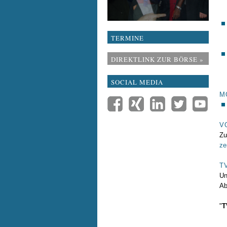
TERMINE
DIREKTLINK ZUR BÖRSE »
SOCIAL MEDIA
M
V
Zu
ze
T
Un
Ab
"
T