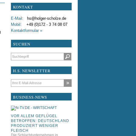
KONTAKT
test
E-Mail:
hs@holger-scholze.de
testxdddfdf
Mobil:
+49 (0)172 - 3 74 08 07
Kontaktformular »
g
Liebe Kollegen
SUCHEN
Suchbegriffe
H.S. NEWSLETTER
E-Mail-Adresse
BUSINESS-NEWS
VOR ALLEM GEFLÜGEL
BETROFFEN: DEUTSCHLAND
PRODUZIERT WENIGER
FLEISCH
Die Schlachtunternehmen in