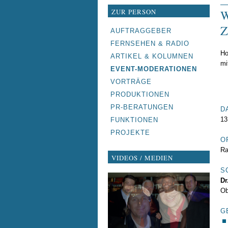
ZUR PERSON
NAVIGATION
AUFTRAGGEBER
ÜBERSPRINGEN
FERNSEHEN & RADIO
Ho
ARTIKEL & KOLUMNEN
mi
EVENT-MODERATIONEN
VORTRÄGE
PRODUKTIONEN
PR-BERATUNGEN
D
13
FUNKTIONEN
PROJEKTE
O
Ra
VIDEOS / MEDIEN
S
Dr
Ob
G