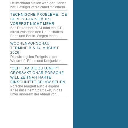
Deutschland stellen weniger Fleisch
her. Geflügel verzeichnet mit einem...
TECHNISCHE PROBLEME: ICE
BERLIN-PARIS FÄHRT
VORERST NICHT MEHR
Seit Dezember 2024 fährt ein ICE
direkt zwischen den Hauptstädten
Paris und Berlin. Wegen eines...
WOCHENVORSCHAU:
TERMINE BIS 14. AUGUST
2026
Die wichtigsten Ereignisse der
Wirtschaft, Börse und Konjunktur....
"GEHT UM DIE ZUKUNFT":
GROSSAKTIONÄR PORSCHE W
ILL ZEITNAH HARTE E
INSCHNITTE BEI VW SEHEN
Porsche reagiert auf die eigene
Krise mit einem Sparpaket, in das
unter anderem der Abbau von...