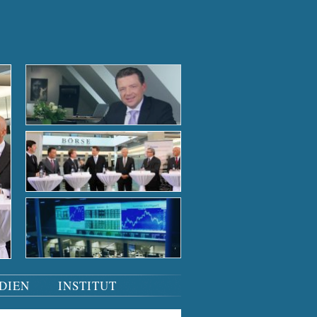
Der Börsensaal bei Nacht
Der Börsensaal bei Nacht
Tiefgründige Gespräche
Podiumsdiskussion
Der Börsensaal bei Nacht
DIEN
INSTITUT