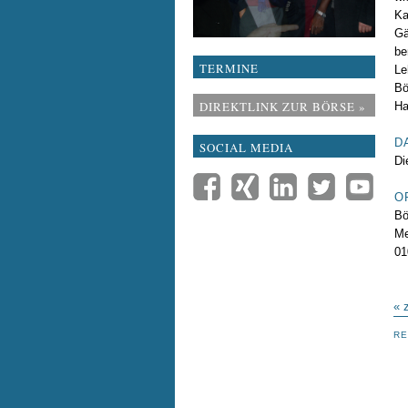
Ka
Gä
be
TERMINE
Le
Bö
DIREKTLINK ZUR BÖRSE »
Ha
D
SOCIAL MEDIA
Di
O
Bö
Me
01
« 
RE