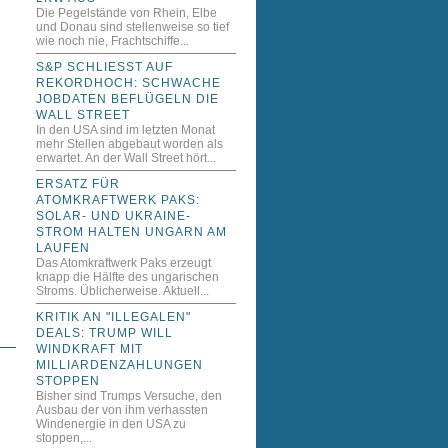
Die Pegelstände von Rhein, Elbe
und Donau sind stellenweise so tief
wie noch nie, Frachtschiffe...
S&P SCHLIESST AUF R
EKORDHOCH: SCHWACHE J
OBDATEN BEFLÜGELN DIE W
ALL STREET
In den USA sind im letzten Monat
mehr Stellen abgebaut worden als
erwartet. An der Wall Street hört...
ERSATZ FÜR
ATOMKRAFTWERK PAKS:
SOLAR- UND UKRAINE-
STROM HALTEN UNGARN AM
LAUFEN
Das Atomkraftwerk Paks erzeugt
knapp die Hälfte des ungarischen
Stroms. Üblicherweise. Aktuell...
KRITIK AN "ILLEGALEN"
DEALS: TRUMP WILL
WINDKRAFT MIT
MILLIARDENZAHLUNGEN
STOPPEN
Bisher sind Trumps Versuche, den
Ausbau der von ihm verhassten
Windenergie in den USA zu
stoppen,...