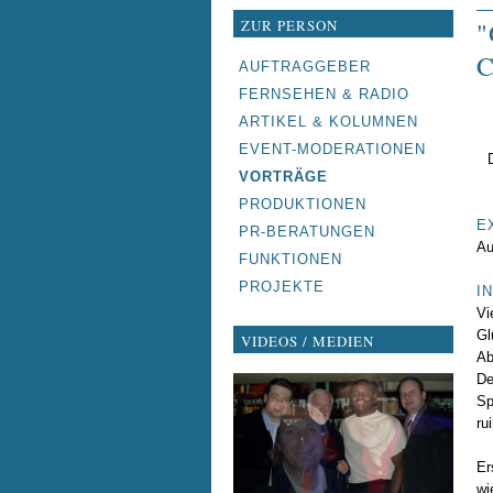
ZUR PERSON
"
NAVIGATION
AUFTRAGGEBER
ÜBERSPRINGEN
FERNSEHEN & RADIO
ARTIKEL & KOLUMNEN
EVENT-MODERATIONEN
VORTRÄGE
PRODUKTIONEN
E
PR-BERATUNGEN
Au
FUNKTIONEN
PROJEKTE
I
Vi
Gl
VIDEOS / MEDIEN
Ab
De
Sp
ru
Er
wi