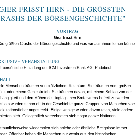
GIER FRISST HIRN - DIE GRÖSSTEN C
RASHS DER BÖRSENGESCHICHTE"
VORTRAG
Gier frisst Hirn
Die größten Crashs der Börsengeschichte und was wir aus ihnen lernen könne
XKLUSIVE VERANSTALTUNG
f persönliche Einladung der ICM InvestmentBank AG, Radebeul
NHALT
ele Menschen träumen von plötzlichem Reichtum. Sie träumen vom großen
ück oder einem Geniestreich. Sie träumen davon, mit einem Schlag von der
hängigkeit und den Mühen des tagtäglichen Broterwerbs befreit zu werden.
shalb wurden schon oft in der Geschichte ganze Gruppen von Menschen vo
ekulationsfieber angesteckt. Einige wenige wurden davon reich, viele andere
inierten sich. Gelegentlich verrechneten sich sogar ganze Nationen…
staunlicherweise wiederholen sich solche oder ähnliche Ereignisse immer
eder. Offenbar haben die Menschen nur wenig aus den historischen