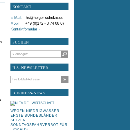
KONTAKT
test
E-Mail:
hs@holger-scholze.de
testxdddfdf
Mobil:
+49 (0)172 - 3 74 08 07
Kontaktformular »
Liebe Kollegen
SUCHEN
n
Suchbegriffe
H.S. NEWSLETTER
E-Mail-Adresse
BUSINESS-NEWS
m
WEGEN NIEDRIGWASSER:
ERSTE BUNDESLÄNDER
SETZEN
SONNTAGSFAHRVERBOT FÜR
LKW AUS