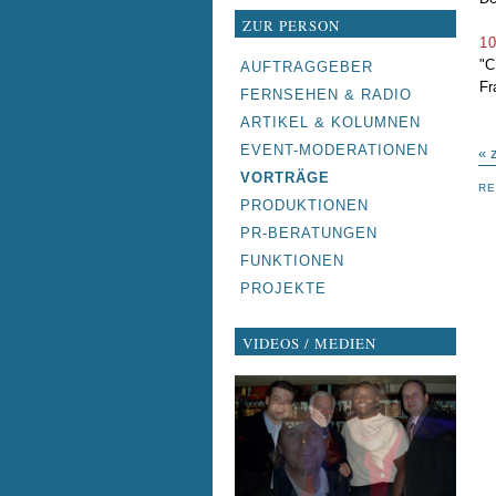
ZUR PERSON
10
"C
NAVIGATION
AUFTRAGGEBER
Fr
ÜBERSPRINGEN
FERNSEHEN & RADIO
ARTIKEL & KOLUMNEN
EVENT-MODERATIONEN
« 
VORTRÄGE
RE
PRODUKTIONEN
PR-BERATUNGEN
FUNKTIONEN
PROJEKTE
VIDEOS / MEDIEN