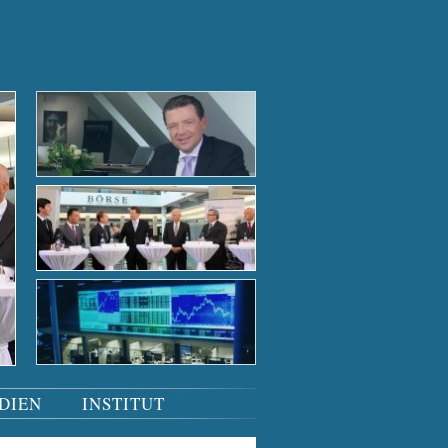
Der Börsensaal bei Nacht
Der Börsensaal bei Nacht
Tiefgründige Gespräche
Podiumsdiskussion
Der Börsensaal bei Nacht
DIEN
INSTITUT