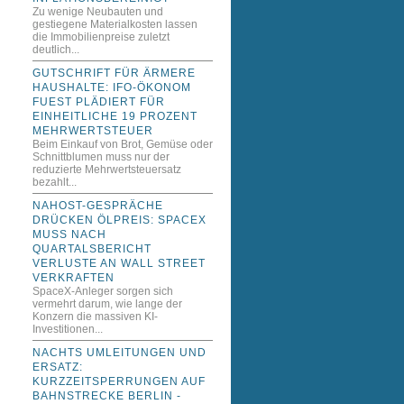
Zu wenige Neubauten und
gestiegene Materialkosten lassen
die Immobilienpreise zuletzt
deutlich...
GUTSCHRIFT FÜR ÄRMERE
HAUSHALTE: IFO-ÖKONOM
FUEST PLÄDIERT FÜR
EINHEITLICHE 19 PROZENT
MEHRWERTSTEUER
Beim Einkauf von Brot, Gemüse oder
Schnittblumen muss nur der
reduzierte Mehrwertsteuersatz
bezahlt...
NAHOST-GESPRÄCHE
DRÜCKEN ÖLPREIS: SPACEX
MUSS NACH
QUARTALSBERICHT
VERLUSTE AN WALL STREET
VERKRAFTEN
SpaceX-Anleger sorgen sich
vermehrt darum, wie lange der
Konzern die massiven KI-
Investitionen...
NACHTS UMLEITUNGEN UND
ERSATZ:
KURZZEITSPERRUNGEN AUF
BAHNSTRECKE BERLIN -