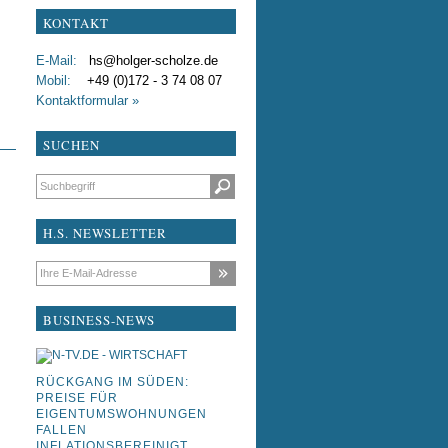
KONTAKT
test
E-Mail:
hs@holger-scholze.de
testxdddfdf
Mobil:
+49 (0)172 - 3 74 08 07
Kontaktformular »
Liebe Kollegen
SUCHEN
Suchbegriffe
H.S. NEWSLETTER
E-Mail-Adresse
BUSINESS-NEWS
RÜCKGANG IM SÜDEN:
PREISE FÜR
EIGENTUMSWOHNUNGEN
FALLEN
INFLATIONSBEREINIGT