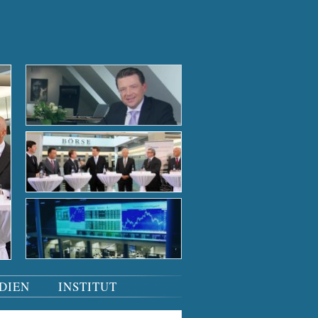
Der Börsensaal bei Nacht
Der Börsensaal bei Nacht
Tiefgründige Gespräche
Podiumsdiskussion
Der Börsensaal bei Nacht
DIEN
INSTITUT