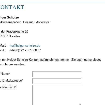
KONTAKT
lger Scholze
-Börsenanalyst
∙
Dozent
∙
Moderator
 der Frauenkirche 20
01067 Dresden
-Mail:
hs@holger-scholze.de
bil: +49 (0)172 - 3 74 08 07
 mit Holger Scholze Kontakt aufzunehmen, können Sie auch gerne dieses
rmular verwenden:
ichtfeld
r Name
*
ichtfeld
re E-Mailadresse
*
ichtfeld
re Nachricht
*