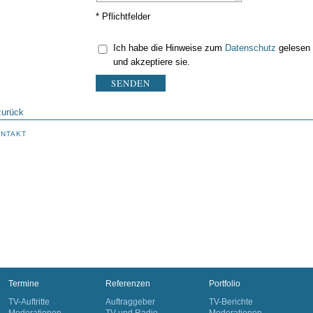
* Pflichtfelder
Ich habe die Hinweise zum
Datenschutz
gelesen
und akzeptiere sie.
SENDEN
zurück
NTAKT
Termine
Referenzen
Portfolio
TV-Auftritte
Auftraggeber
TV-Berichte