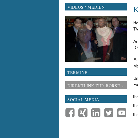
VIDEOS / MEDIEN
Ho
TV
An
D-
E
Mo
TERMINE
Um
Fo
DIREKTLINK ZUR BÖRSE »
Pfl
Ih
SOCIAL MEDIA
Pfl
Ih
Pfl
Ih