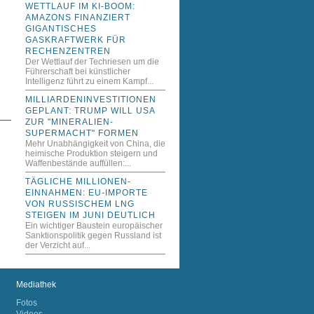
WETTLAUF IM KI-BOOM:
AMAZONS FINANZIERT
GIGANTISCHES
GASKRAFTWERK FÜR
RECHENZENTREN
Der Wettlauf der Techriesen um die
Führerschaft bei künstlicher
Intelligenz führt zu einem Kampf...
MILLIARDENINVESTITIONEN
GEPLANT: TRUMP WILL USA
ZUR "MINERALIEN-
SUPERMACHT" FORMEN
Mehr Unabhängigkeit von China, die
heimische Produktion steigern und
Waffenbestände auffüllen:...
TÄGLICHE MILLIONEN-
EINNAHMEN: EU-IMPORTE
VON RUSSISCHEM LNG
STEIGEN IM JUNI DEUTLICH
Ein wichtiger Baustein europäischer
Sanktionspolitik gegen Russland ist
der Verzicht auf...
Mediathek
Fotos