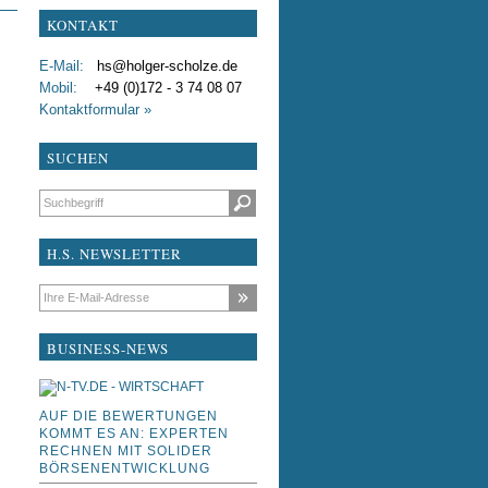
KONTAKT
test
E-Mail:
hs@holger-scholze.de
testxdddfdf
Mobil:
+49 (0)172 - 3 74 08 07
Kontaktformular »
Liebe Kollegen
SUCHEN
Suchbegriffe
H.S. NEWSLETTER
E-Mail-Adresse
BUSINESS-NEWS
AUF DIE BEWERTUNGEN
KOMMT ES AN: EXPERTEN
RECHNEN MIT SOLIDER
BÖRSENENTWICKLUNG