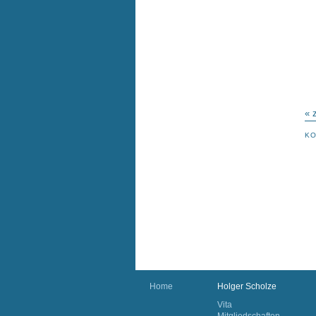
« 
KO
Home
Holger Scholze
Vita