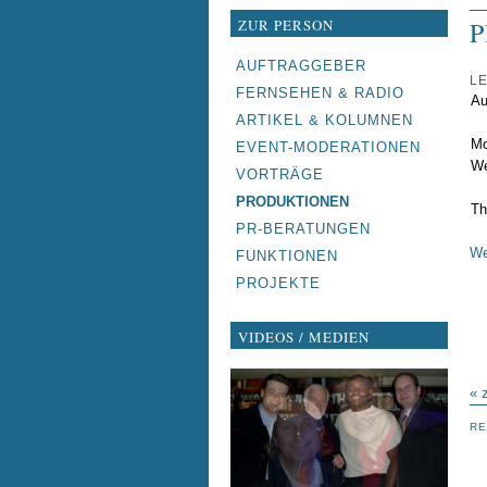
ZUR PERSON
NAVIGATION
AUFTRAGGEBER
L
ÜBERSPRINGEN
FERNSEHEN & RADIO
Au
ARTIKEL & KOLUMNEN
Mo
EVENT-MODERATIONEN
We
VORTRÄGE
PRODUKTIONEN
Th
PR-BERATUNGEN
We
FUNKTIONEN
PROJEKTE
VIDEOS / MEDIEN
« 
RE