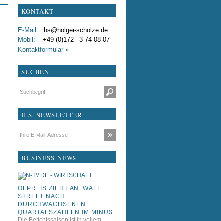
KONTAKT
test
E-Mail:
hs@holger-scholze.de
testxdddfdf
Mobil:
+49 (0)172 - 3 74 08 07
Kontaktformular »
Liebe Kollegen
SUCHEN
Suchbegriffe
H.S. NEWSLETTER
E-Mail-Adresse
BUSINESS-NEWS
ÖLPREIS ZIEHT AN: WALL
STREET NACH
DURCHWACHSENEN
QUARTALSZAHLEN IM MINUS
Die Berichtssaison ist in vollem