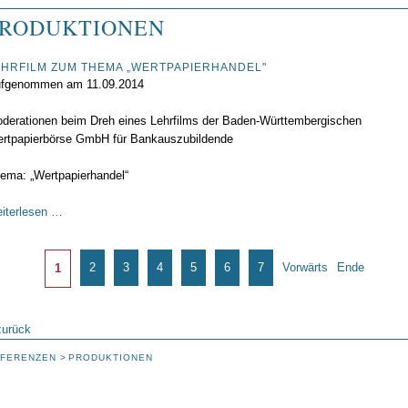
PRODUKTIONEN
EHRFILM ZUM THEMA „WERTPAPIERHANDEL"
fgenommen am 11.09.2014
derationen beim Dreh eines Lehrfilms der Baden-Württembergischen
rtpapierbörse GmbH für Bankauszubildende
ema: „Wertpapierhandel“
Lehrfilm
iterlesen …
zum
Thema
Seite 1 von 10
„Wertpapierhandel"
2
3
4
5
6
7
Vorwärts
Ende
1
zurück
FERENZEN
PRODUKTIONEN