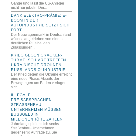
Gange und lässt die US-Anleger
nicht nur jubeln. Der...
DANK ELEKTRO-PRÄMIE: E-
BOOM IN DER
AUTOINDUSTRIE SETZT SICH
FORT
Der Neuwagenmarkt in Deutschland
wächst, angetrieben von einem
deutlichen Plus bei den
Zulassungen...
KRIEG GEGEN CRACKER-
TÜRME: SO HART TREFFEN
UKRAINISCHE DROHNEN
RUSSLANDS ÖLINDUSTRIE
Der Krieg gegen die Ukraine erreicht
eine neue Phase: Abseits der
Bewegungen am Boden verlagert
sich...
ILLEGALE
PREISABSPRACHEN:
STRASSENBAU-U
NTERNEHMEN MÜSSEN B
USSGELD IN MI
LLIONENHÖHE ZAHLEN
Jahrelang spielen sich sechs
Straßenbau-Unternehmen
gegenseitig Aufträge zu. Sie