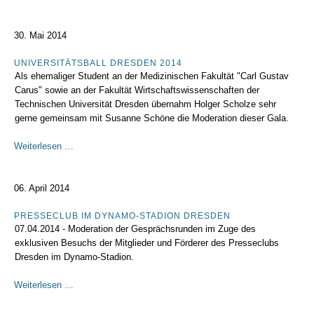
Stuttgart
-
Sommerpokal
30. Mai 2014
2014
UNIVERSITÄTSBALL DRESDEN 2014
Als ehemaliger Student an der Medizinischen Fakultät "Carl Gustav
Carus" sowie an der Fakultät Wirtschaftswissenschaften der
Technischen Universität Dresden übernahm Holger Scholze sehr
gerne gemeinsam mit Susanne Schöne die Moderation dieser Gala.
UniversitätsBall
Weiterlesen …
Dresden
2014
06. April 2014
PRESSECLUB IM DYNAMO-STADION DRESDEN
07.04.2014 - Moderation der Gesprächsrunden im Zuge des
exklusiven Besuchs der Mitglieder und Förderer des Presseclubs
Dresden im Dynamo-Stadion.
Presseclub
Weiterlesen …
im
Dynamo-
Seite 12 von 33