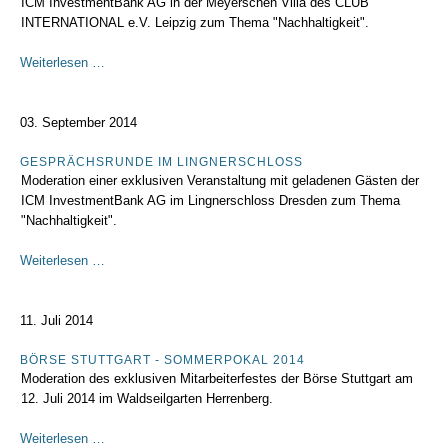
ICM InvestmentBank AG in der Meyerschen Villa des CLUB
INTERNATIONAL e.V. Leipzig zum Thema "Nachhaltigkeit".
CLUB
Weiterlesen …
INTERNATIONAL
Leipzig
03. September 2014
GESPRÄCHSRUNDE IM LINGNERSCHLOSS
Moderation einer exklusiven Veranstaltung mit geladenen Gästen der
ICM InvestmentBank AG im Lingnerschloss Dresden zum Thema
"Nachhaltigkeit".
Gesprächsrunde
Weiterlesen …
im
Lingnerschloss
11. Juli 2014
BÖRSE STUTTGART - SOMMERPOKAL 2014
Moderation des exklusiven Mitarbeiterfestes der Börse Stuttgart am
12. Juli 2014 im Waldseilgarten Herrenberg.
Börse
Weiterlesen …