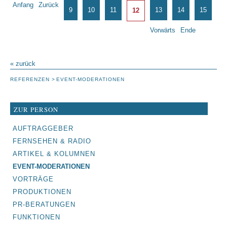
Anfang
Zurück
Stadion
9
10
11
13
14
15
12
Dresden
Vorwärts
Ende
« zurück
REFERENZEN
EVENT-MODERATIONEN
ZUR PERSON
NAVIGATION
AUFTRAGGEBER
ÜBERSPRINGEN
FERNSEHEN & RADIO
ARTIKEL & KOLUMNEN
EVENT-MODERATIONEN
VORTRÄGE
PRODUKTIONEN
PR-BERATUNGEN
FUNKTIONEN