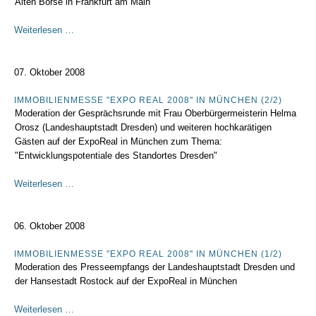
Alten Börse in Frankfurt am Main
Frankfurter
Weiterlesen …
Börsentag
2008
07. Oktober 2008
IMMOBILIENMESSE "EXPO REAL 2008" IN MÜNCHEN (2/2)
Moderation der Gesprächsrunde mit Frau Oberbürgermeisterin Helma
Orosz (Landeshauptstadt Dresden) und weiteren hochkarätigen
Gästen auf der ExpoReal in München zum Thema:
"Entwicklungspotentiale des Standortes Dresden"
Immobilienmesse
Weiterlesen …
"Expo
Real
2008"
06. Oktober 2008
in
München
IMMOBILIENMESSE "EXPO REAL 2008" IN MÜNCHEN (1/2)
Moderation des Presseempfangs der Landeshauptstadt Dresden und
(2/2)
der Hansestadt Rostock auf der ExpoReal in München
Immobilienmesse
Weiterlesen …