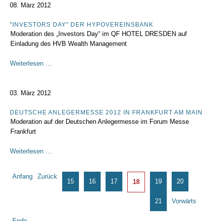
08. März 2012
"INVESTORS DAY" DER HYPOVEREINSBANK
Moderation des „Investors Day“ im QF HOTEL DRESDEN auf
Einladung des HVB Wealth Management
"Investors
Weiterlesen …
Day"
der
HypoVereinsbank
03. März 2012
DEUTSCHE ANLEGERMESSE 2012 IN FRANKFURT AM MAIN
Moderation auf der Deutschen Anlegermesse im Forum Messe
Frankfurt
Deutsche
Weiterlesen …
Anlegermesse
2012
Seite 18 von 33
Anfang
Zurück
in
15
16
17
19
20
18
Frankfurt
am
21
Vorwärts
Main
Ende