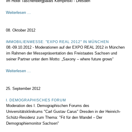
im Hotel Taschenbergpalais Kempinski - Dresden
Stock
Weiterlesen …
Day
Resources
Dresden
08. Oktober 2012
IMMOBILIENMESSE: "EXPO REAL 2012" IN MÜNCHEN
08.-09.10.2012 - Moderationen auf der EXPO REAL 2012 in München
im Rahmen der Messepräsentation des Freistaates Sachsen und
seiner Partner unter dem Motto: „Saxony – where future grows“
Immobilienmesse:
Weiterlesen …
"EXPO
REAL
2012"
25. September 2012
in
München
I. DEMOGRAPHISCHES FORUM
Moderation des I. Demographischen Forums des
Universitätsklinikums "Carl Gustav Carus" Dresden in der Heinrich-
Schütz-Residenz zum Thema: "Fit für den Wandel – Der
Demographiemonitor Sachsen"