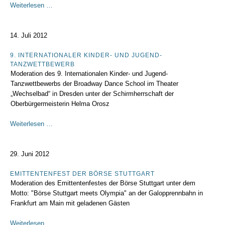
I.
Weiterlesen …
Demographisches
Forum
14. Juli 2012
9. INTERNATIONALER KINDER- UND JUGEND-
TANZWETTBEWERB
Moderation des 9. Internationalen Kinder- und Jugend-
Tanzwettbewerbs der Broadway Dance School im Theater
„Wechselbad“ in Dresden unter der Schirmherrschaft der
Oberbürgermeisterin Helma Orosz
9.
Weiterlesen …
Internationaler
Kinder-
und
29. Juni 2012
Jugend-
Tanzwettbewerb
EMITTENTENFEST DER BÖRSE STUTTGART
Moderation des Emittentenfestes der Börse Stuttgart unter dem
Motto: "Börse Stuttgart meets Olympia" an der Galopprennbahn in
Frankfurt am Main mit geladenen Gästen
Emittentenfest
Weiterlesen …