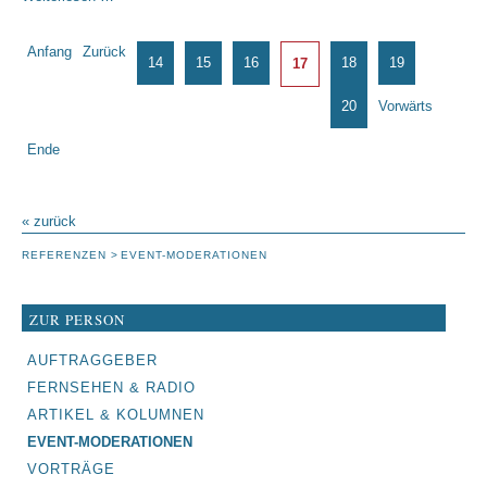
der
Börse
Seite 17 von 33
Anfang
Zurück
Stuttgart
14
15
16
18
19
17
20
Vorwärts
Ende
« zurück
REFERENZEN
EVENT-MODERATIONEN
ZUR PERSON
NAVIGATION
AUFTRAGGEBER
ÜBERSPRINGEN
FERNSEHEN & RADIO
ARTIKEL & KOLUMNEN
EVENT-MODERATIONEN
VORTRÄGE