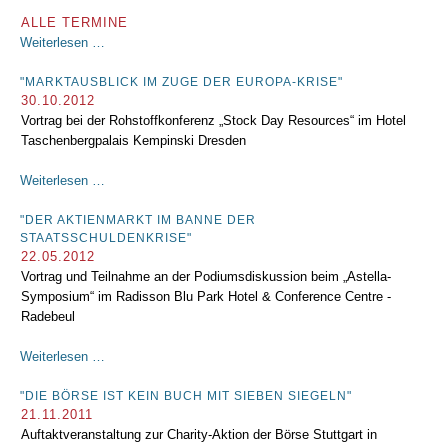
ALLE TERMINE
"Wie
Weiterlesen …
wir
die
"MARKTAUSBLICK IM ZUGE DER EUROPA-KRISE"
30.10.2012
Börsenwelt
Vortrag bei der Rohstoffkonferenz „Stock Day Resources“ im Hotel
erobern
Taschenbergpalais Kempinski Dresden
wollten"
"Marktausblick
Weiterlesen …
im
Zuge
"DER AKTIENMARKT IM BANNE DER
STAATSSCHULDENKRISE"
der
22.05.2012
Europa-
Vortrag und Teilnahme an der Podiumsdiskussion beim „Astella-
Krise"
Symposium“ im Radisson Blu Park Hotel & Conference Centre -
Radebeul
"Der
Weiterlesen …
Aktienmarkt
im
"DIE BÖRSE IST KEIN BUCH MIT SIEBEN SIEGELN"
21.11.2011
Banne
Auftaktveranstaltung zur Charity-Aktion der Börse Stuttgart in
der