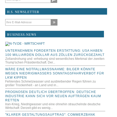
H.S. NEWSLETTER
E-Mail-Adresse
BUSINESS-NEWS
UNTERNEHMEN FORDERTEN ERSTATTUNG: USA HABEN
100 MILLIARDEN DOLLAR AUS ZÖLLEN ZURÜCKGEZAHLT
Zollandrohung und -erhebung sind wesentliches Merkmal der zweiten
Trump'schen Präsidentschaft. Der...
WÄRE EINE NOTFALLMASSNAHME: BILGER KÖNNTE W
EGEN NIEDRIGWASSERS SONNTAGSFAHRVERBOT FÜR L
KW KIPPEN
Fehlendes Schmelzwasser und ausbleibender Regen führen zu
großer Trockenheit - an Land und in...
PROGNOSEN DEUTLICH ÜBERTROFFEN: DEUTSCHE
INDUSTRIE KANN SICH VOR NEUEN AUFTRÄGEN KAUM
RETTEN
Iran-Krieg, Niedrigwasser und eine ohnehin strauchelnde deutsche
Wirtschaft: Derzeit gibt es wenig...
"KLARER GESTALTUNGSAUFTRAG": COMMERZBANK