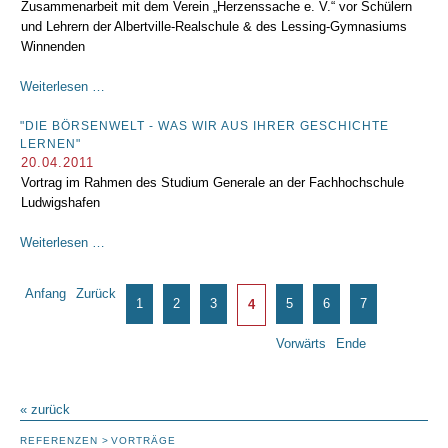
Zusammenarbeit mit dem Verein „Herzenssache e. V.“ vor Schülern
Staatsschuldenkrise"
und Lehrern der Albertville-Realschule & des Lessing-Gymnasiums
Winnenden
"Die
Weiterlesen …
Börse
ist
"DIE BÖRSENWELT - WAS WIR AUS IHRER GESCHICHTE
LERNEN"
kein
20.04.2011
Buch
Vortrag im Rahmen des Studium Generale an der Fachhochschule
mit
Ludwigshafen
sieben
Siegeln"
"Die
Weiterlesen …
Börsenwelt
-
Seite 4 von 7
Anfang
Zurück
Was
1
2
3
5
6
7
4
wir
aus
Vorwärts
Ende
ihrer
Geschichte
lernen"
« zurück
REFERENZEN
VORTRÄGE