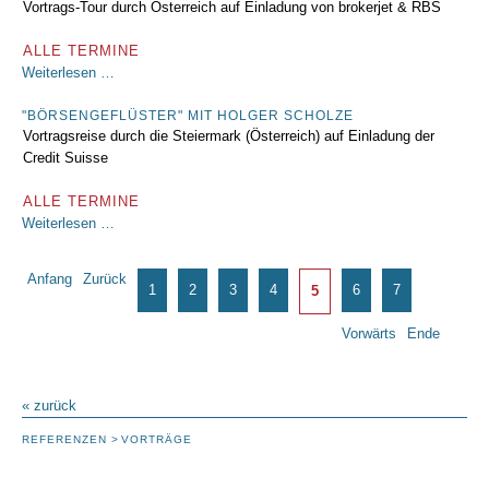
Vortrags-Tour durch Österreich auf Einladung von brokerjet & RBS
der
Börse"
ALLE TERMINE
"Goldene
Weiterlesen …
Zeiten?"
"BÖRSENGEFLÜSTER" MIT HOLGER SCHOLZE
Vortragsreise durch die Steiermark (Österreich) auf Einladung der
Credit Suisse
ALLE TERMINE
"Börsengeflüster"
Weiterlesen …
mit
Holger
Seite 5 von 7
Anfang
Zurück
Scholze
1
2
3
4
6
7
5
Vorwärts
Ende
« zurück
REFERENZEN
VORTRÄGE