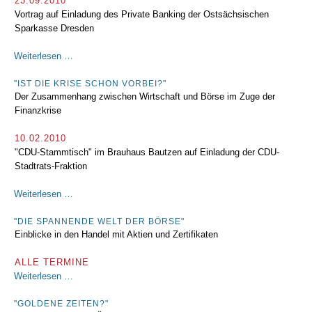
23.09.2010
Vortrag auf Einladung des Private Banking der Ostsächsischen
Sparkasse Dresden
"Die
Weiterlesen …
Psychologie
der
"IST DIE KRISE SCHON VORBEI?"
Der Zusammenhang zwischen Wirtschaft und Börse im Zuge der
Börsianer
Finanzkrise
im
aktuellen
10.02.2010
Marktumfeld"
"CDU-Stammtisch" im Brauhaus Bautzen auf Einladung der CDU-
Stadtrats-Fraktion
"Ist
Weiterlesen …
die
Krise
"DIE SPANNENDE WELT DER BÖRSE"
Einblicke in den Handel mit Aktien und Zertifikaten
schon
vorbei?"
ALLE TERMINE
"Die
Weiterlesen …
spannende
Welt
"GOLDENE ZEITEN?"