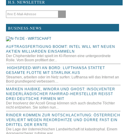
H.S. NEWSLETTER
E-Mail-Adresse
BUSINESS-NEWS
AUFTRAGSFERTIGUNG BOOMT: INTEL WILL MIT NEUEN
AKTIEN MILLIARDEN EINSAMMELN
Der Chiphersteller Intel spielt im KI-Rennen eine untergeordnete
Rolle. Vom Boom profitiert der...
HIGHSPEED-WIFI AN BORD: LUFTHANSA STATTET
GESAMTE FLOTTE MIT STARLINK AUS
Streamen, arbeiten oder im Netz surfen: Lufthansa will das Internet an
Bord grundlegend verbessern....
MARKEN HAIBIKE, WINORA UND GHOST: INSOLVENTER
NIEDERLÄNDISCHER FAHRRAD-HERSTELLER REISST D
REI DEUTSCHE FIRMEN MIT
Der Insolvenz der Accell Group können sich auch deutsche Töchter
nicht entziehen. Sie sollen nun...
RINDER KOMMEN ZUR NOTSCHLACHTUNG: ÖSTERREICH
VERLIERT WEGEN REKORDHITZE UND DÜRRE FAST EIN
DRITTEL DER ERNTE
Die Lage der österreichischen Landwirtschaft ist katastrophal. Einem
Agrarversicherer zufolge war...